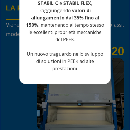
STABIL‑C
e
STABIL‑FLEX
,
LA PRIMA CNC A 5 ASSI
raggiungendo
valori di
allungamento dal 35% fino al
Viene installata la prima macchina CNC a 5 assi,
150%
, mantenendo al tempo stesso
le eccellenti proprietà meccaniche
modello DMG DMU50 3rd.
del PEEK.
2020
Un nuovo traguardo nello sviluppo
di soluzioni in PEEK ad alte
prestazioni.