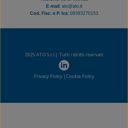
E‑mail
: ato@ato.it
Cod. Fisc. e P. Iva
: 09393270153
2025 ATO S.r.l.| Tutti i diritti riservati
Privacy Policy |
Cookie Policy