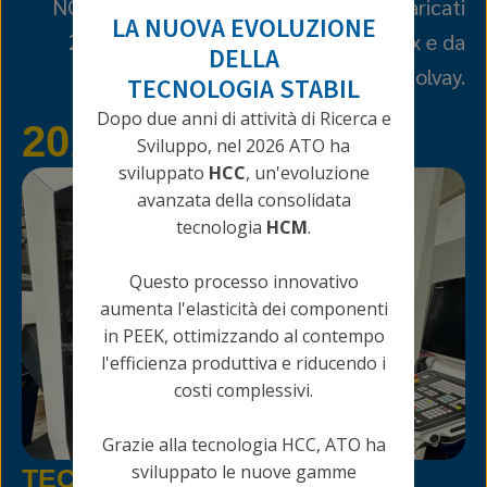
NORSOK M‑710 per i gradi naturali e caricati
LA NUOVA EVOLUZIONE
20% PTFE di PEEK™ forniti da Victrex e da
DELLA
Solvay.
TECNOLOGIA STABIL
Dopo due anni di attività di Ricerca e
2019
Sviluppo, nel 2026 ATO ha
sviluppato
HCC
, un'evoluzione
avanzata della consolidata
tecnologia
HCM
.
Questo processo innovativo
aumenta l'elasticità dei componenti
in PEEK, ottimizzando al contempo
l'efficienza produttiva e riducendo i
costi complessivi.
Grazie alla tecnologia HCC, ATO ha
sviluppato le nuove gamme
TECNOLOGIA AVANZATA: