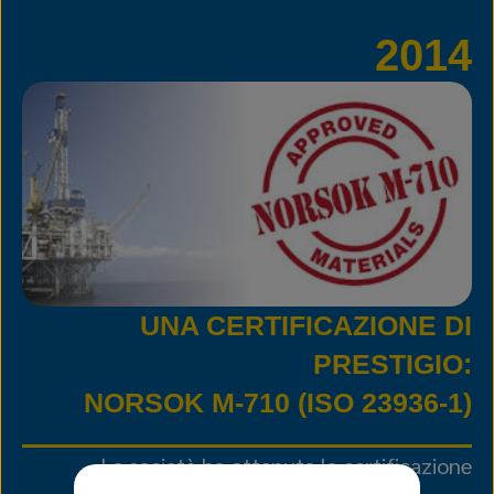
2014
UNA CERTIFICAZIONE DI
PRESTIGIO:
NORSOK M‑710 (ISO 23936‑1)
La società ha ottenuto la certificazione