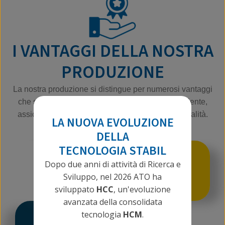
I VANTAGGI DELLA NOSTRA
PRODUZIONE
La nostra produzione si distingue per numerosi vantaggi
che soddisfano le esigenze specifiche di ogni cliente,
assicurando soluzioni personalizzate e di alta qualità.
LA NUOVA EVOLUZIONE
DELLA
TECNOLOGIA STABIL
FLESSIBILITÀ
Dopo due anni di attività di Ricerca e
Da prototipi a lotti di produzione
Sviluppo, nel 2026 ATO ha
medio‑grandi.
sviluppato
HCC
, un'evoluzione
avanzata della consolidata
tecnologia
HCM
.
PRECISIONE