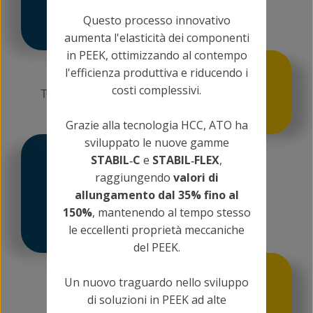
Macchinari di ultima generazione che
Questo processo innovativo
garantiscono tolleranze ristrette.
aumenta l'elasticità dei componenti
in PEEK, ottimizzando al contempo
EFFICIENZA
l'efficienza produttiva e riducendo i
costi complessivi.
Tempi di consegna rapidi per soddisfare le
esigenze più urgenti.
Grazie alla tecnologia HCC, ATO ha
sviluppato le nuove gamme
TRACCIABILITÀ
STABIL‑C
e
STABIL‑FLEX
,
raggiungendo
valori di
Completa tracciabilità di ogni commessa,
allungamento dal 35% fino al
attraverso un sistema di codici a barre, a
150%
, mantenendo al tempo stesso
partire dalla materia prima utilizzata fino
le eccellenti proprietà meccaniche
alla conclusione del processo produttivo.
del PEEK.
CONTROLLO
Un nuovo traguardo nello sviluppo
Strumentazione all’avanguardia utile alla
di soluzioni in PEEK ad alte