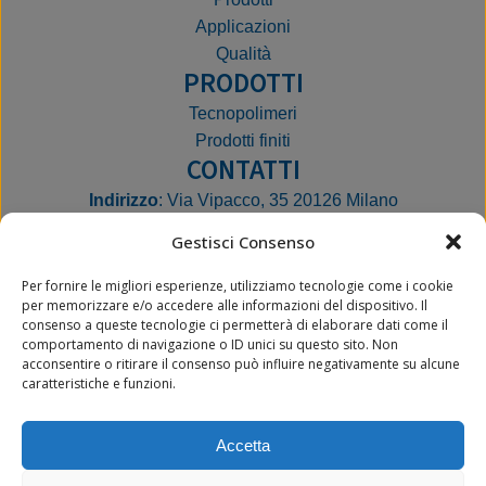
Applicazioni
Qualità
PRODOTTI
Tecnopolimeri
Prodotti finiti
CONTATTI
Indirizzo
: Via Vipacco, 35 20126 Milano
Telefono
: 02 27080822
Gestisci Consenso
E‑mail
: ato@ato.it
Cod. Fisc. e P. Iva
: 09393270153
Per fornire le migliori esperienze, utilizziamo tecnologie come i cookie
per memorizzare e/o accedere alle informazioni del dispositivo. Il
consenso a queste tecnologie ci permetterà di elaborare dati come il
comportamento di navigazione o ID unici su questo sito. Non
acconsentire o ritirare il consenso può influire negativamente su alcune
caratteristiche e funzioni.
2025 ATO S.r.l.| Tutti i diritti riservati
Accetta