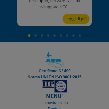
e Sviluppo, nel 2026 ATO ha
c
sviluppato HCC...
Re
Leggi di più
Certificato N° 499
Norma UNI EN ISO 9001:2015
MENU’
La nostra storia
Prodotti