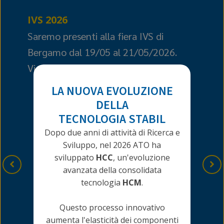
IVS 2026
H
2
Saremo presenti alla fiera IVS di
Bergamo dal 19/05 al 21/05/2026.
S
Vi aspettiamo allo stand 49 ‑ Hall D.
T
a
LA NUOVA EVOLUZIONE
V
DELLA
B
TECNOLOGIA STABIL
Dopo due anni di attività di Ricerca e
Sviluppo, nel 2026 ATO ha
sviluppato
HCC
, un'evoluzione
avanzata della consolidata
tecnologia
HCM
.
Questo processo innovativo
aumenta l'elasticità dei componenti